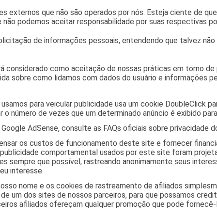
ites externos que não são operados por nós. Esteja ciente de qu
 não podemos aceitar responsabilidade por suas respectivas pol
 solicitação de informações pessoais, entendendo que talvez nã
rá considerado como aceitação de nossas práticas em torno de 
vida sobre como lidamos com dados do usuário e informações p
usamos para veicular publicidade usa um cookie DoubleClick par
ar o número de vezes que um determinado anúncio é exibido para
 Google AdSense, consulte as FAQs oficiais sobre privacidade 
ensar os custos de funcionamento deste site e fornecer financ
ublicidade comportamental usados ​​por este site foram projet
tes sempre que possível, rastreando anonimamente seus intere
u interesse.
nosso nome e os cookies de rastreamento de afiliados simples
s de um dos sites de nossos parceiros, para que possamos cred
rceiros afiliados ofereçam qualquer promoção que pode fornecê-